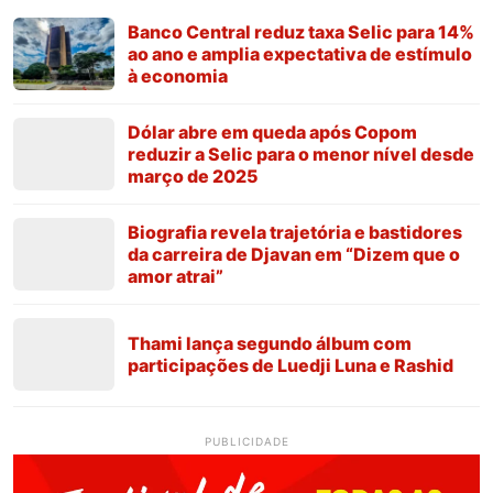
Banco Central reduz taxa Selic para 14%
ao ano e amplia expectativa de estímulo
à economia
Dólar abre em queda após Copom
reduzir a Selic para o menor nível desde
março de 2025
Biografia revela trajetória e bastidores
da carreira de Djavan em “Dizem que o
amor atrai”
Thami lança segundo álbum com
participações de Luedji Luna e Rashid
PUBLICIDADE