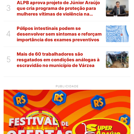
ALPB aprova projeto de Júnior Araújo
3
que cria programa de proteção para
mulheres vítimas de violência na
Paraíba
Pólipos intestinais podem se
4
desenvolver sem sintomas e reforçam
importância dos exames preventivos
Mais de 60 trabalhadores são
5
resgatados em condições análogas à
escravidão no município de Várzea
PUBLICIDADE