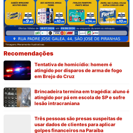
Recomendações
Tentativa de homicídio: homem é
atingido por disparos de arma de fogo
em Brejo do Cruz
Brincadeira termina em tragédia: aluno é
atingido por pá em escola de SP e sofre
lesão intracraniana
Três pessoas são presas suspeitas de
usar dados de clientes para aplicar
golpes financeiros na Paraíba