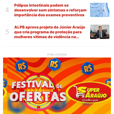
Pólipos intestinais podem se
4
desenvolver sem sintomas e reforçam
importância dos exames preventivos
ALPB aprova projeto de Júnior Araújo
5
que cria programa de proteção para
mulheres vítimas de violência na
Paraíba
PUBLICIDADE