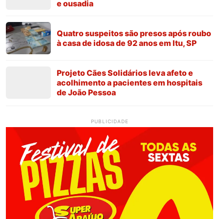
e ousadia
Quatro suspeitos são presos após roubo
à casa de idosa de 92 anos em Itu, SP
Projeto Cães Solidários leva afeto e
acolhimento a pacientes em hospitais
de João Pessoa
PUBLICIDADE