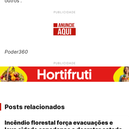
outros”.
PUBLICIDADE
Poder360
PUBLICIDADE
Posts relacionados
Incêndio florestal força evacuações e