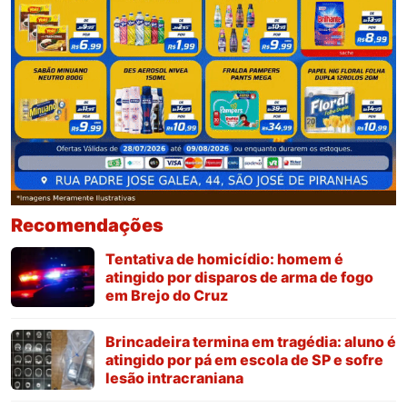
Recomendações
Tentativa de homicídio: homem é
atingido por disparos de arma de fogo
em Brejo do Cruz
Brincadeira termina em tragédia: aluno é
atingido por pá em escola de SP e sofre
lesão intracraniana