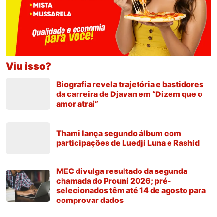
Viu isso?
Biografia revela trajetória e bastidores
da carreira de Djavan em “Dizem que o
amor atrai”
Thami lança segundo álbum com
participações de Luedji Luna e Rashid
MEC divulga resultado da segunda
chamada do Prouni 2026; pré-
selecionados têm até 14 de agosto para
comprovar dados