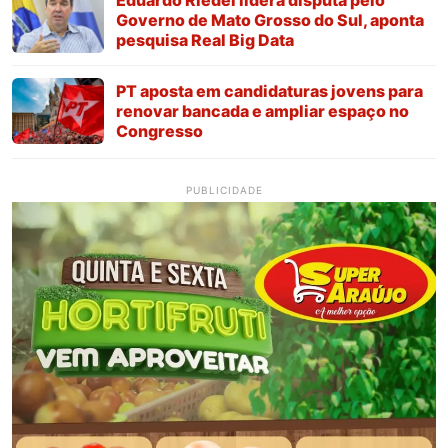
Governo de Mato Grosso do Sul, aponta
pesquisa Real Big Data
PT aposta em candidaturas jovens para
renovar bancada e ampliar espaço no
Congresso
PUBLICIDADE