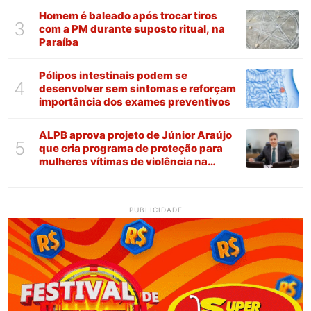
Homem é baleado após trocar tiros
3
com a PM durante suposto ritual, na
Paraíba
Pólipos intestinais podem se
4
desenvolver sem sintomas e reforçam
importância dos exames preventivos
ALPB aprova projeto de Júnior Araújo
5
que cria programa de proteção para
mulheres vítimas de violência na
Paraíba
PUBLICIDADE