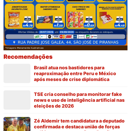
Recomendações
Brasil atua nos bastidores para
reaproximação entre Peru e México
após meses de crise diplomática
TSE cria conselho para monitorar fake
news e uso de inteligência artificial nas
eleições de 2026
Zé Aldemir tem candidatura a deputado
confirmada e destaca união de forças