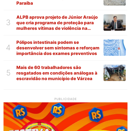
Paraíba
ALPB aprova projeto de Júnior Araújo
3
que cria programa de proteção para
mulheres vítimas de violência na
Paraíba
Pólipos intestinais podem se
4
desenvolver sem sintomas e reforçam
importância dos exames preventivos
Mais de 60 trabalhadores são
5
resgatados em condições análogas à
escravidão no município de Várzea
PUBLICIDADE