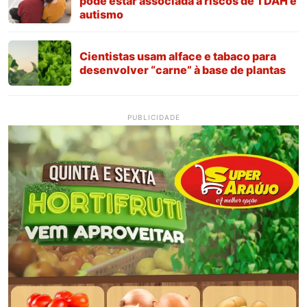
pode estar associada a riscos de TDAH e
autismo
Cientistas usam alface e tabaco para
desenvolver “carne” à base de plantas
PUBLICIDADE