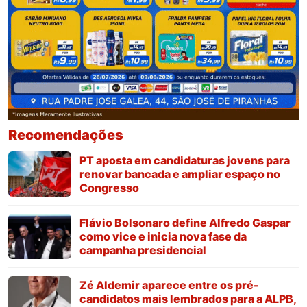
Recomendações
PT aposta em candidaturas jovens para
renovar bancada e ampliar espaço no
Congresso
Flávio Bolsonaro define Alfredo Gaspar
como vice e inicia nova fase da
campanha presidencial
Zé Aldemir aparece entre os pré-
candidatos mais lembrados para a ALPB,