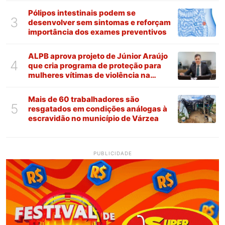
Pólipos intestinais podem se
3
desenvolver sem sintomas e reforçam
importância dos exames preventivos
ALPB aprova projeto de Júnior Araújo
4
que cria programa de proteção para
mulheres vítimas de violência na
Paraíba
Mais de 60 trabalhadores são
5
resgatados em condições análogas à
escravidão no município de Várzea
PUBLICIDADE