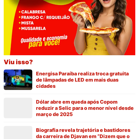
Viu isso?
Energisa Paraíba realiza troca gratuita
de lâmpadas de LED em mais duas
cidades
Dólar abre em queda após Copom
reduzir a Selic para o menor nível desde
março de 2025
Biografia revela trajetória e bastidores
da carreira de Djavan em “Dizem que o