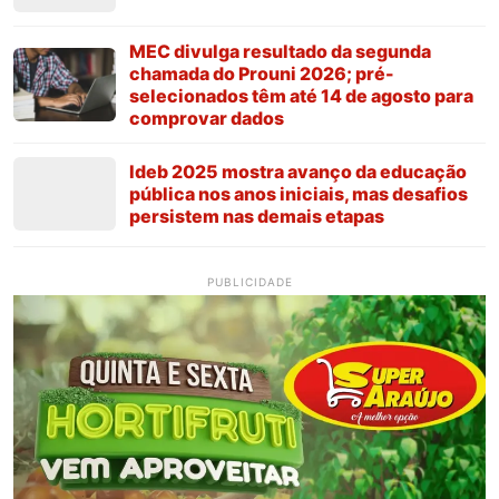
MEC divulga resultado da segunda
chamada do Prouni 2026; pré-
selecionados têm até 14 de agosto para
comprovar dados
Ideb 2025 mostra avanço da educação
pública nos anos iniciais, mas desafios
persistem nas demais etapas
PUBLICIDADE