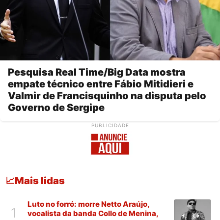
Pesquisa Real Time/Big Data mostra
empate técnico entre Fábio Mitidieri e
Valmir de Francisquinho na disputa pelo
Governo de Sergipe
PUBLICIDADE
Mais lidas
📈
Luto no forró: morre Netto Araújo,
1
vocalista da banda Collo de Menina,