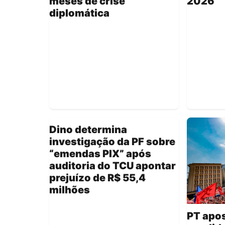
meses de crise
2026
diplomática
Dino determina
investigação da PF sobre
“emendas PIX” após
auditoria do TCU apontar
prejuízo de R$ 55,4
milhões
PT apo