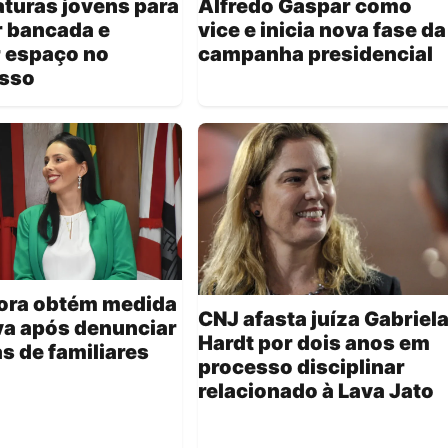
turas jovens para
Alfredo Gaspar como
r bancada e
vice e inicia nova fase da
r espaço no
campanha presidencial
sso
ora obtém medida
CNJ afasta juíza Gabriel
va após denunciar
Hardt por dois anos em
 de familiares
processo disciplinar
relacionado à Lava Jato