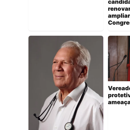
candida
renova
amplia
Congre
Veread
proteti
ameaças