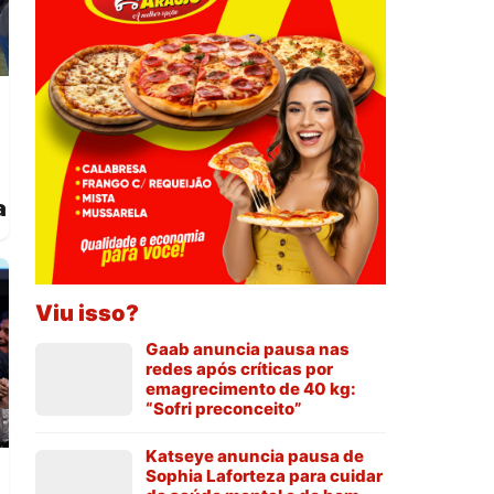
a
Viu isso?
Gaab anuncia pausa nas
redes após críticas por
emagrecimento de 40 kg:
“Sofri preconceito”
Katseye anuncia pausa de
Sophia Laforteza para cuidar