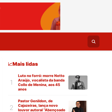
Mais lidas
📈
Luto no forró: morre Netto
Araújo, vocalista da banda
1
Collo de Menina, aos 45
anos
Pastor Genildon, de
Cajazeiras, lança novo
2
louvor autoral “Abençoado