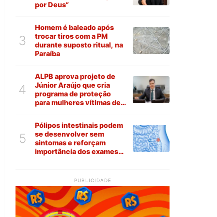
por Deus”
Homem é baleado após
trocar tiros com a PM
3
durante suposto ritual, na
Paraíba
ALPB aprova projeto de
Júnior Araújo que cria
4
programa de proteção
para mulheres vítimas de
violência na Paraíba
Pólipos intestinais podem
se desenvolver sem
5
sintomas e reforçam
importância dos exames
preventivos
PUBLICIDADE