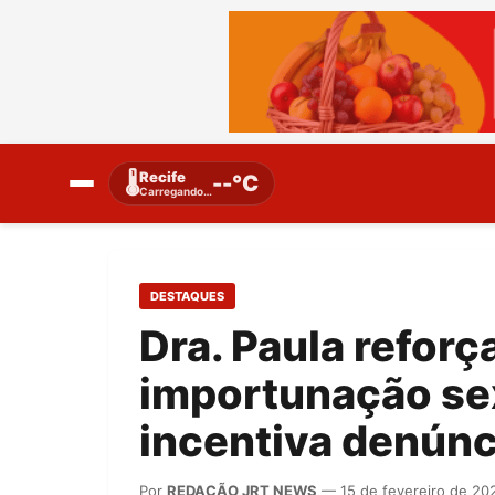
Recife
🌡️
--°C
Carregando…
DESTAQUES
Dra. Paula refor
importunação sex
incentiva denúnc
Por
REDAÇÃO JRT NEWS
— 15 de fevereiro de 20