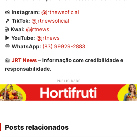
📸
Instagram:
@jrtnewsoficial
🎵
TikTok:
@jrtnewsoficial
🎬
Kwai:
@jrtnews
▶️
YouTube:
@jrtnews
💬
WhatsApp:
(83) 99929-2883
📰
JRT News
– Informação com credibilidade e
responsabilidade.
PUBLICIDADE
Posts relacionados