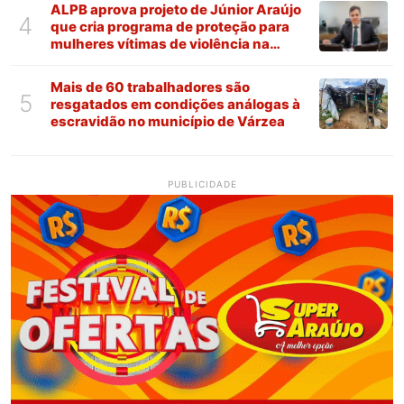
ALPB aprova projeto de Júnior Araújo
4
que cria programa de proteção para
mulheres vítimas de violência na
Paraíba
Mais de 60 trabalhadores são
5
resgatados em condições análogas à
escravidão no município de Várzea
PUBLICIDADE