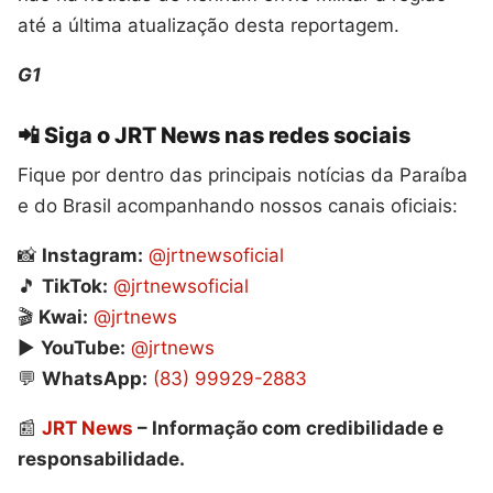
até a última atualização desta reportagem.
G1
📲 Siga o JRT News nas redes sociais
Fique por dentro das principais notícias da Paraíba
e do Brasil acompanhando nossos canais oficiais:
📸
Instagram:
@jrtnewsoficial
🎵
TikTok:
@jrtnewsoficial
🎬
Kwai:
@jrtnews
▶️
YouTube:
@jrtnews
💬
WhatsApp:
(83) 99929-2883
📰
JRT News
– Informação com credibilidade e
responsabilidade.