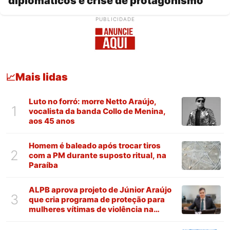
diplomáticos e crise de protagonismo
PUBLICIDADE
Mais lidas
📈
Luto no forró: morre Netto Araújo,
1
vocalista da banda Collo de Menina,
aos 45 anos
Homem é baleado após trocar tiros
2
com a PM durante suposto ritual, na
Paraíba
ALPB aprova projeto de Júnior Araújo
3
que cria programa de proteção para
mulheres vítimas de violência na
Paraíba