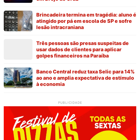
Brincadeira termina em tragédia: aluno é
atingido por pá em escola de SP e sofre
lesão intracraniana
Três pessoas são presas suspeitas de
usar dados de clientes para aplicar
golpes financeiros na Paraíba
Banco Central reduz taxa Selic para 14%
ao ano e amplia expectativa de estímulo
à economia
PUBLICIDADE