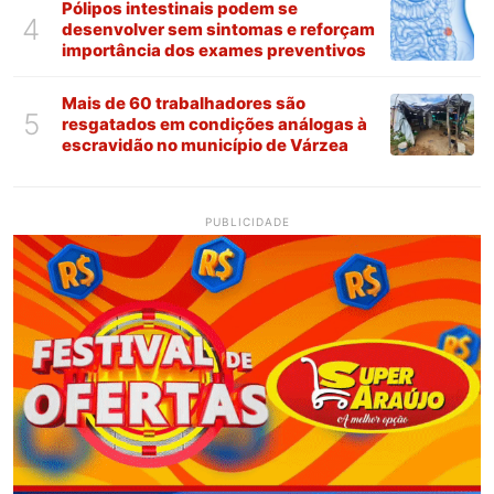
Pólipos intestinais podem se
4
desenvolver sem sintomas e reforçam
importância dos exames preventivos
Mais de 60 trabalhadores são
5
resgatados em condições análogas à
escravidão no município de Várzea
PUBLICIDADE