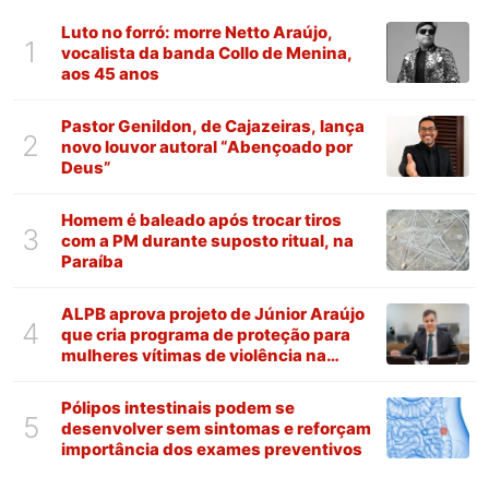
Luto no forró: morre Netto Araújo,
1
vocalista da banda Collo de Menina,
aos 45 anos
Pastor Genildon, de Cajazeiras, lança
2
novo louvor autoral “Abençoado por
Deus”
Homem é baleado após trocar tiros
3
com a PM durante suposto ritual, na
Paraíba
ALPB aprova projeto de Júnior Araújo
4
que cria programa de proteção para
mulheres vítimas de violência na
Paraíba
Pólipos intestinais podem se
5
desenvolver sem sintomas e reforçam
importância dos exames preventivos