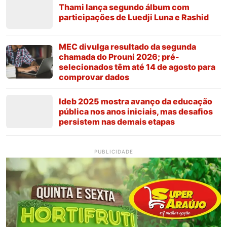
Thami lança segundo álbum com
participações de Luedji Luna e Rashid
MEC divulga resultado da segunda
chamada do Prouni 2026; pré-
selecionados têm até 14 de agosto para
comprovar dados
Ideb 2025 mostra avanço da educação
pública nos anos iniciais, mas desafios
persistem nas demais etapas
PUBLICIDADE