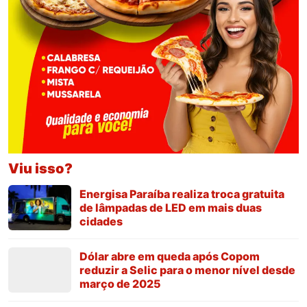
Viu isso?
Energisa Paraíba realiza troca gratuita
de lâmpadas de LED em mais duas
cidades
Dólar abre em queda após Copom
reduzir a Selic para o menor nível desde
março de 2025