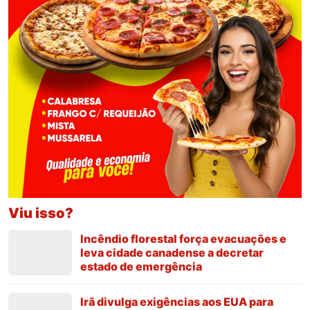
Viu isso?
Incêndio florestal força evacuações e
leva cidade canadense a decretar
estado de emergência
Irã divulga exigências aos EUA para