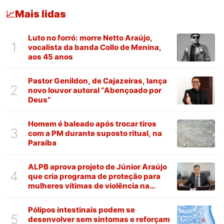
Mais lidas
📈
Luto no forró: morre Netto Araújo,
1
vocalista da banda Collo de Menina,
aos 45 anos
Pastor Genildon, de Cajazeiras, lança
2
novo louvor autoral “Abençoado por
Deus”
Homem é baleado após trocar tiros
3
com a PM durante suposto ritual, na
Paraíba
ALPB aprova projeto de Júnior Araújo
4
que cria programa de proteção para
mulheres vítimas de violência na
Paraíba
Pólipos intestinais podem se
5
desenvolver sem sintomas e reforçam