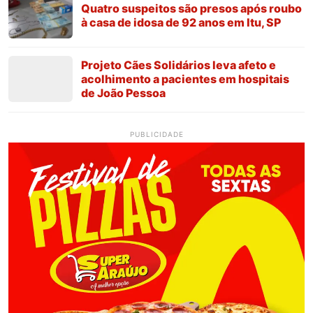
Quatro suspeitos são presos após roubo
à casa de idosa de 92 anos em Itu, SP
Projeto Cães Solidários leva afeto e
acolhimento a pacientes em hospitais
de João Pessoa
PUBLICIDADE