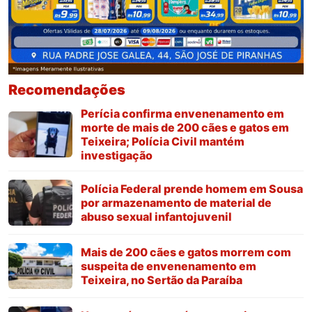
Recomendações
Perícia confirma envenenamento em
morte de mais de 200 cães e gatos em
Teixeira; Polícia Civil mantém
investigação
Polícia Federal prende homem em Sousa
por armazenamento de material de
abuso sexual infantojuvenil
Mais de 200 cães e gatos morrem com
suspeita de envenenamento em
Teixeira, no Sertão da Paraíba