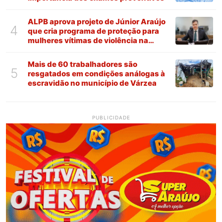
ALPB aprova projeto de Júnior Araújo
4
que cria programa de proteção para
mulheres vítimas de violência na
Paraíba
Mais de 60 trabalhadores são
5
resgatados em condições análogas à
escravidão no município de Várzea
PUBLICIDADE