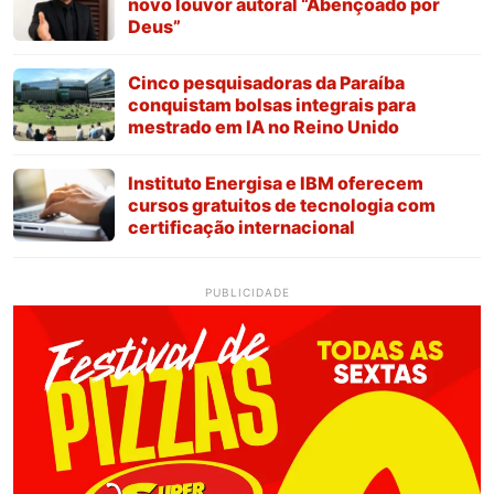
novo louvor autoral “Abençoado por
Deus”
Cinco pesquisadoras da Paraíba
conquistam bolsas integrais para
mestrado em IA no Reino Unido
Instituto Energisa e IBM oferecem
cursos gratuitos de tecnologia com
certificação internacional
PUBLICIDADE