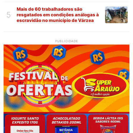
Paraíba
Mais de 60 trabalhadores são
5
resgatados em condições análogas à
escravidão no município de Várzea
PUBLICIDADE