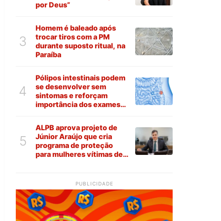
por Deus”
Homem é baleado após
trocar tiros com a PM
3
durante suposto ritual, na
Paraíba
Pólipos intestinais podem
se desenvolver sem
4
sintomas e reforçam
importância dos exames
preventivos
ALPB aprova projeto de
Júnior Araújo que cria
5
programa de proteção
para mulheres vítimas de
violência na Paraíba
PUBLICIDADE