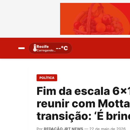
Recife
🌡️
--°C
Carregando…
POLÍTICA
Fim da escala 6×1
reunir com Motta
transição: ‘É bri
Por
REDAÇÃO JRT NEWS
— 22 de maio de 2026