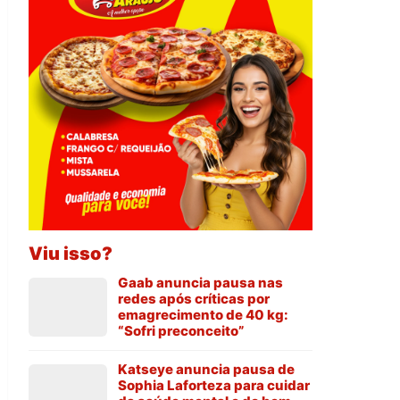
Viu isso?
Gaab anuncia pausa nas
redes após críticas por
emagrecimento de 40 kg:
“Sofri preconceito”
Katseye anuncia pausa de
Sophia Laforteza para cuidar