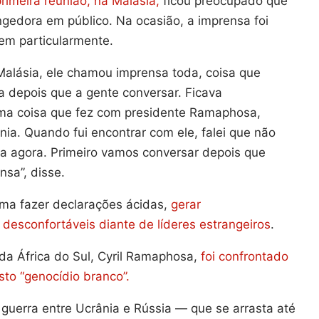
rimeira reunião, na Malásia,
ficou preocupado que
gedora em público. Na ocasião, a imprensa foi
em particularmente.
alásia, ele chamou imprensa toda, coisa que
a depois que a gente conversar. Ficava
ma coisa que fez com presidente Ramaphosa,
nia. Quando fui encontrar com ele, falei que não
a agora. Primeiro vamos conversar depois que
sa”, disse.
ma fazer declarações ácidas,
gerar
esconfortáveis diante de líderes estrangeiros
.
da África do Sul, Cyril Ramaphosa,
foi confrontado
to “genocídio branco”.
 guerra entre Ucrânia e Rússia — que se arrasta até