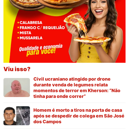
Viu isso?
Civil ucraniano atingido por drone
durante venda de legumes relata
momentos de terror em Kherson: “Não
tinha para onde correr”
Homem é morto a tiros na porta de casa
após se despedir de colega em São José
dos Campos