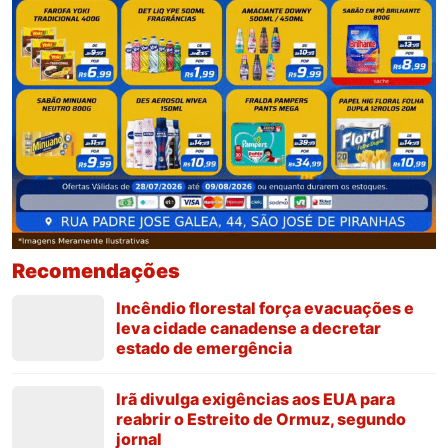
Recomendações
Incêndio florestal força evacuações e
leva cidade canadense a decretar
estado de emergência
Irã divulga exigências aos EUA para
reabrir o Estreito de Ormuz, segundo
jornal