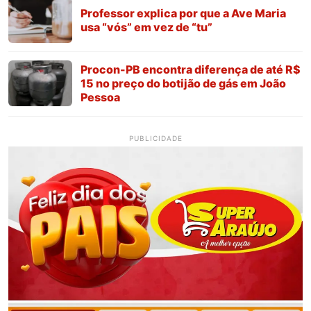
Professor explica por que a Ave Maria
usa “vós” em vez de “tu”
Procon-PB encontra diferença de até R$
15 no preço do botijão de gás em João
Pessoa
PUBLICIDADE