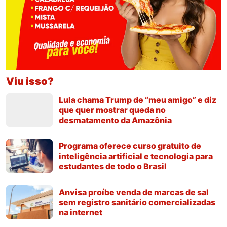
Viu isso?
Lula chama Trump de “meu amigo” e diz
que quer mostrar queda no
desmatamento da Amazônia
Programa oferece curso gratuito de
inteligência artificial e tecnologia para
estudantes de todo o Brasil
Anvisa proíbe venda de marcas de sal
sem registro sanitário comercializadas
na internet