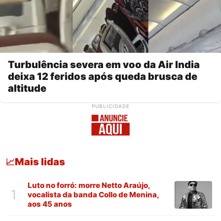
Turbulência severa em voo da Air India
deixa 12 feridos após queda brusca de
altitude
PUBLICIDADE
Mais lidas
📈
Luto no forró: morre Netto Araújo,
1
vocalista da banda Collo de Menina,
aos 45 anos