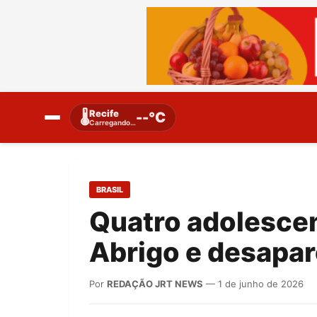
Recife
🌡️
--°C
Carregando…
BRASIL
Quatro adolesce
Abrigo e desapa
Por
REDAÇÃO JRT NEWS
— 1 de junho de 2026