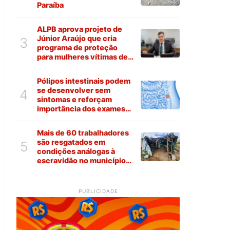
Paraíba
ALPB aprova projeto de
Júnior Araújo que cria
3
programa de proteção
para mulheres vítimas de
violência na Paraíba
Pólipos intestinais podem
se desenvolver sem
4
sintomas e reforçam
importância dos exames
preventivos
Mais de 60 trabalhadores
são resgatados em
5
condições análogas à
escravidão no município
de Várzea
PUBLICIDADE