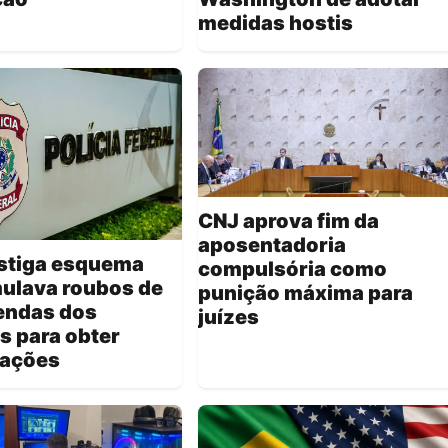
medidas hostis
CNJ aprova fim da
aposentadoria
estiga esquema
compulsória como
mulava roubos de
punição máxima para
ndas dos
juízes
s para obter
zações