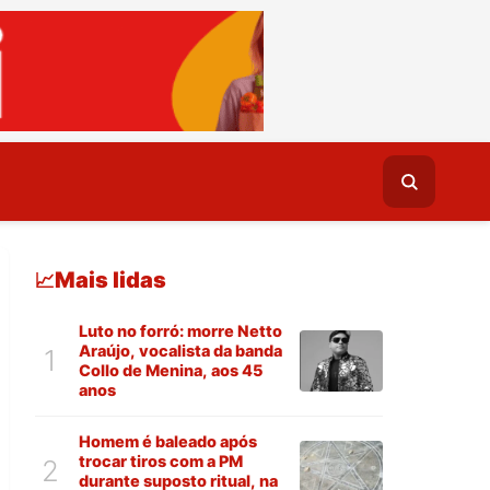
Mais lidas
📈
Luto no forró: morre Netto
Araújo, vocalista da banda
1
Collo de Menina, aos 45
anos
Homem é baleado após
trocar tiros com a PM
2
durante suposto ritual, na