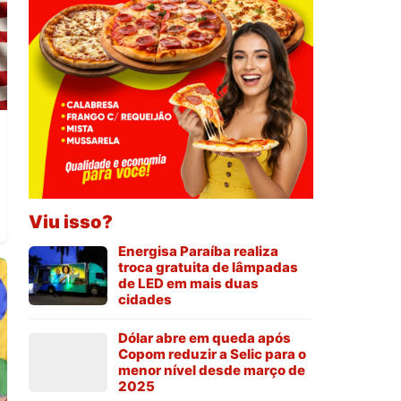
Viu isso?
Energisa Paraíba realiza
troca gratuita de lâmpadas
de LED em mais duas
cidades
Dólar abre em queda após
Copom reduzir a Selic para o
menor nível desde março de
2025