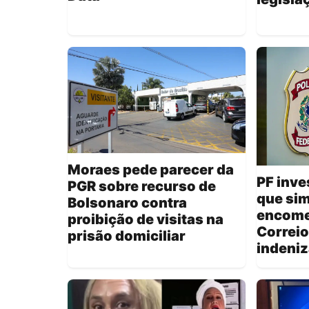
Moraes pede parecer da
PF inv
PGR sobre recurso de
que si
Bolsonaro contra
encome
proibição de visitas na
Correio
prisão domiciliar
indeni