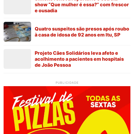
show “Que mulher é essa?” com frescor
e ousadia
Quatro suspeitos são presos após roubo
à casa de idosa de 92 anos em Itu, SP
Projeto Cães Solidários leva afeto e
acolhimento a pacientes em hospitais
de João Pessoa
PUBLICIDADE