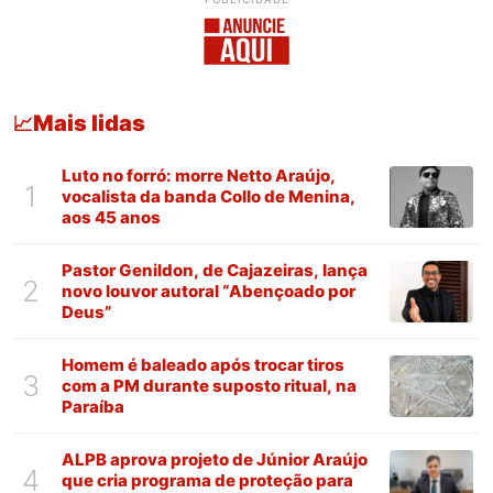
Mais lidas
📈
Luto no forró: morre Netto Araújo,
1
vocalista da banda Collo de Menina,
aos 45 anos
Pastor Genildon, de Cajazeiras, lança
2
novo louvor autoral “Abençoado por
Deus”
Homem é baleado após trocar tiros
3
com a PM durante suposto ritual, na
Paraíba
ALPB aprova projeto de Júnior Araújo
4
que cria programa de proteção para