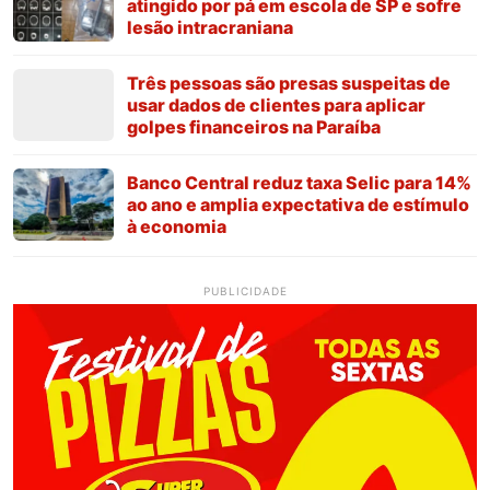
atingido por pá em escola de SP e sofre
lesão intracraniana
Três pessoas são presas suspeitas de
usar dados de clientes para aplicar
golpes financeiros na Paraíba
Banco Central reduz taxa Selic para 14%
ao ano e amplia expectativa de estímulo
à economia
PUBLICIDADE