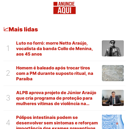
Mais lidas
📈
Luto no forró: morre Netto Araújo,
1
vocalista da banda Collo de Menina,
aos 45 anos
Homem é baleado após trocar tiros
2
com a PM durante suposto ritual, na
Paraíba
ALPB aprova projeto de Júnior Araújo
3
que cria programa de proteção para
mulheres vítimas de violência na
Paraíba
Pólipos intestinais podem se
4
desenvolver sem sintomas e reforçam
importância dos exames preventivos