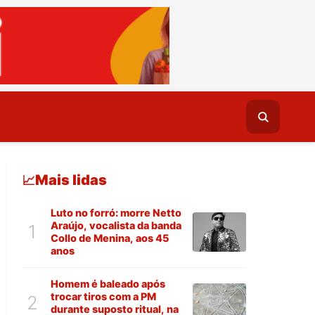
Mais lidas
📈
Luto no forró: morre Netto
Araújo, vocalista da banda
1
Collo de Menina, aos 45
anos
Homem é baleado após
trocar tiros com a PM
2
durante suposto ritual, na