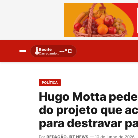
Recife
🌡️
--°C
Carregando…
POLÍTICA
Hugo Motta pede 
do projeto que a
para destravar p
Por
REDAÇÃO JRT NEWS
— 10 de junho de 2026