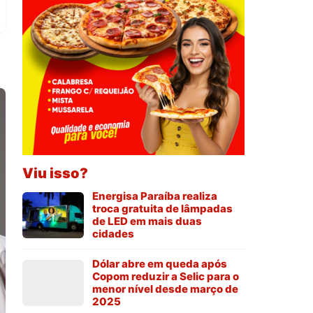
Viu isso?
Energisa Paraíba realiza
troca gratuita de lâmpadas
de LED em mais duas
cidades
Dólar abre em queda após
Copom reduzir a Selic para o
menor nível desde março de
2025