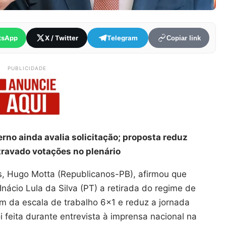
tsApp
X / Twitter
Telegram
Copiar link
PUBLICIDADE
no ainda avalia solicitação; proposta reduz
travado votações no plenário
, Hugo Motta (Republicanos-PB), afirmou que
Inácio Lula da Silva (PT) a retirada do regime de
fim da escala de trabalho 6×1 e reduz a jornada
 feita durante entrevista à imprensa nacional na