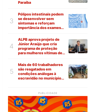
Paraíba
Pólipos intestinais podem
se desenvolver sem
3
sintomas e reforçam
importância dos exames
preventivos
ALPB aprova projeto de
Júnior Araújo que cria
4
programa de proteção
para mulheres vítimas de
violência na Paraíba
Mais de 60 trabalhadores
são resgatados em
5
condições análogas à
escravidão no município
de Várzea
PUBLICIDADE