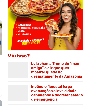
Viu isso?
Lula chama Trump de “meu
s
amigo” e diz que quer
mostrar queda no
desmatamento da Amazônia
Incêndio florestal força
evacuações e leva cidade
canadense a decretar estado
de emergência