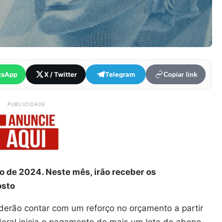
tsApp
X / Twitter
Telegram
Copiar link
PUBLICIDADE
do de 2024. Neste mês, irão receber os
osto
oderão contar com um reforço no orçamento a partir
deral inicia o pagamento de mais um lote do abono