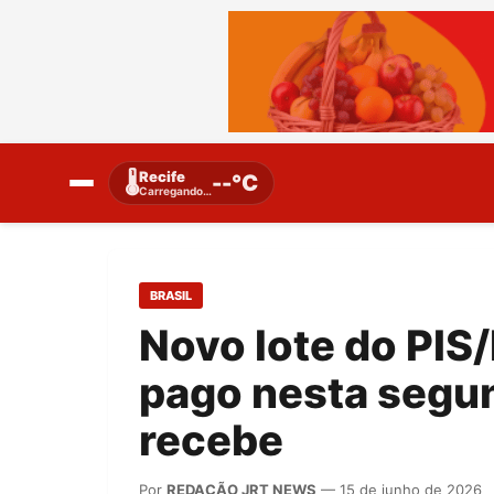
Recife
🌡️
--°C
Carregando…
BRASIL
Novo lote do PIS
pago nesta segun
recebe
Por
REDAÇÃO JRT NEWS
— 15 de junho de 2026