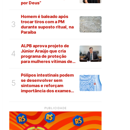
por Deus”
Homem é baleado após
trocar tiros com a PM
3
durante suposto ritual, na
Paraíba
ALPB aprova projeto de
Júnior Araújo que cria
4
programa de proteção
para mulheres vítimas de
violência na Paraíba
Pólipos intestinais podem
se desenvolver sem
5
sintomas e reforçam
importância dos exames
preventivos
PUBLICIDADE