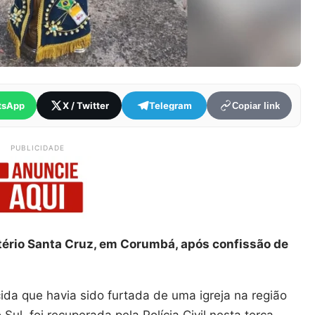
tsApp
X / Twitter
Telegram
Copiar link
PUBLICIDADE
itério Santa Cruz, em Corumbá, após confissão de
 que havia sido furtada de uma igreja na região
ul, foi recuperada pela Polícia Civil nesta terça-