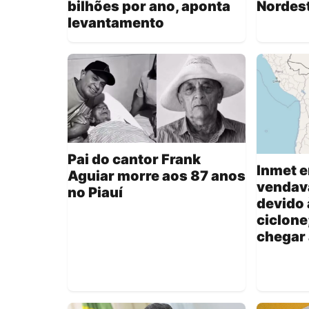
bilhões por ano, aponta
Nordest
levantamento
Pai do cantor Frank
Inmet e
Aguiar morre aos 87 anos
vendava
no Piauí
devido 
ciclone
chegar