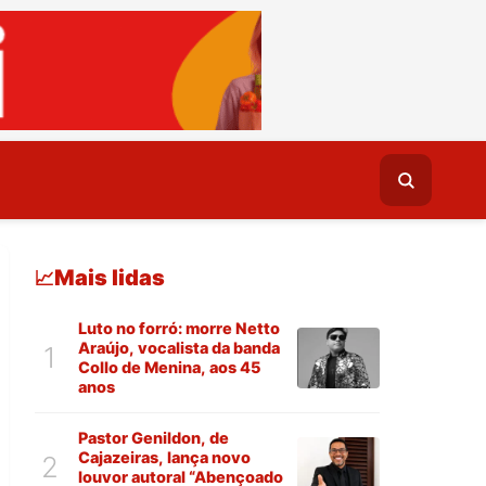
Mais lidas
📈
Luto no forró: morre Netto
Araújo, vocalista da banda
1
Collo de Menina, aos 45
anos
Pastor Genildon, de
Cajazeiras, lança novo
2
louvor autoral “Abençoado