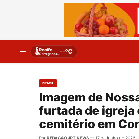
Recife
🌡️
--°C
Carregando…
BRASIL
Imagem de Nossa
furtada de igrej
cemitério em Co
Por
REDAÇÃO JRT NEWS
— 17 de junho de 2026