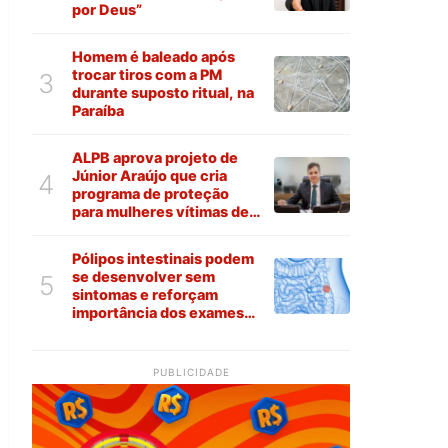
por Deus”
Homem é baleado após
trocar tiros com a PM
3
durante suposto ritual, na
Paraíba
ALPB aprova projeto de
Júnior Araújo que cria
4
programa de proteção
para mulheres vítimas de
violência na Paraíba
Pólipos intestinais podem
se desenvolver sem
5
sintomas e reforçam
importância dos exames
preventivos
PUBLICIDADE