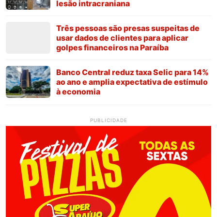
lesão intracraniana
Três pessoas são presas suspeitas de
usar dados de clientes para aplicar
golpes financeiros na Paraíba
Banco Central reduz taxa Selic para 14%
ao ano e amplia expectativa de estímulo
à economia
PUBLICIDADE