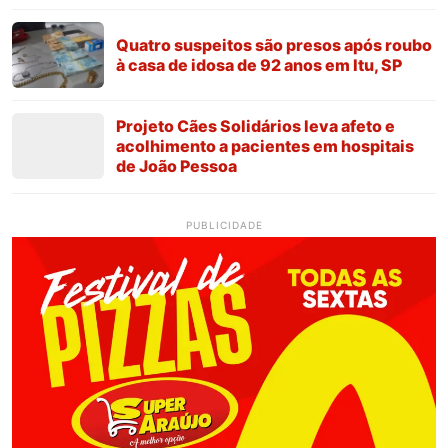
Quatro suspeitos são presos após roubo
à casa de idosa de 92 anos em Itu, SP
Projeto Cães Solidários leva afeto e
acolhimento a pacientes em hospitais
de João Pessoa
PUBLICIDADE