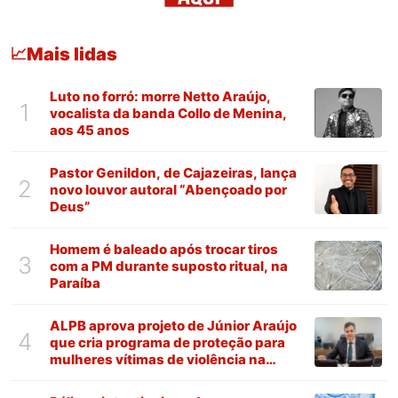
Mais lidas
📈
Luto no forró: morre Netto Araújo,
1
vocalista da banda Collo de Menina,
aos 45 anos
Pastor Genildon, de Cajazeiras, lança
2
novo louvor autoral “Abençoado por
Deus”
Homem é baleado após trocar tiros
3
com a PM durante suposto ritual, na
Paraíba
ALPB aprova projeto de Júnior Araújo
4
que cria programa de proteção para
mulheres vítimas de violência na
Paraíba