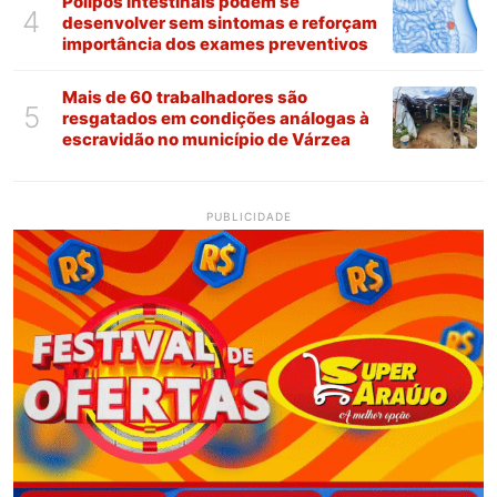
Pólipos intestinais podem se
4
desenvolver sem sintomas e reforçam
importância dos exames preventivos
Mais de 60 trabalhadores são
5
resgatados em condições análogas à
escravidão no município de Várzea
PUBLICIDADE