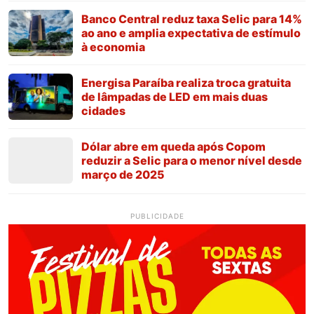
Banco Central reduz taxa Selic para 14%
ao ano e amplia expectativa de estímulo
à economia
Energisa Paraíba realiza troca gratuita
de lâmpadas de LED em mais duas
cidades
Dólar abre em queda após Copom
reduzir a Selic para o menor nível desde
março de 2025
PUBLICIDADE