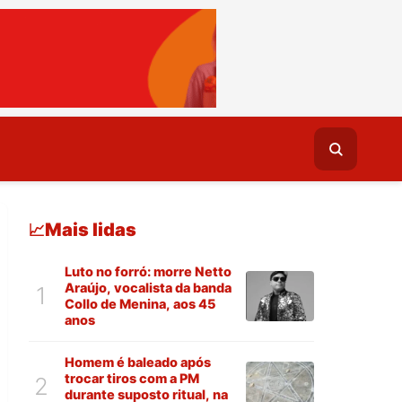
Mais lidas
📈
Luto no forró: morre Netto
Araújo, vocalista da banda
1
Collo de Menina, aos 45
anos
Homem é baleado após
trocar tiros com a PM
2
durante suposto ritual, na