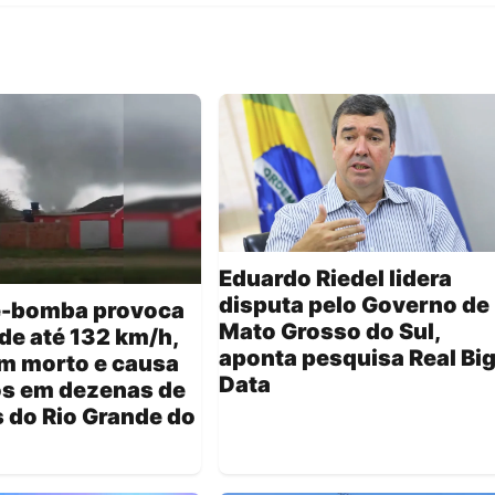
Eduardo Riedel lidera
disputa pelo Governo de
e-bomba provoca
Mato Grosso do Sul,
de até 132 km/h,
aponta pesquisa Real Bi
m morto e causa
Data
os em dezenas de
 do Rio Grande do