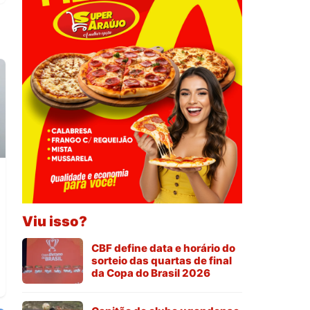
Viu isso?
g
CBF define data e horário do
sorteio das quartas de final
da Copa do Brasil 2026