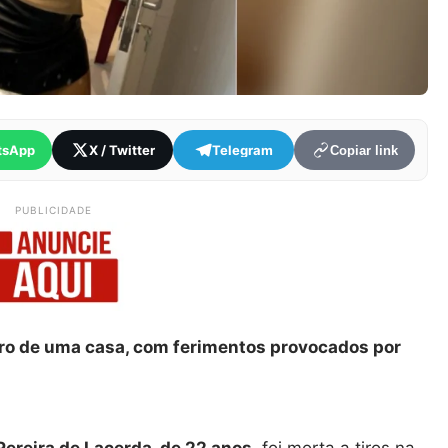
tsApp
X / Twitter
Telegram
Copiar link
PUBLICIDADE
tro de uma casa, com ferimentos provocados por
Pereira de Lacerda, de 22 anos
, foi morta a tiros na