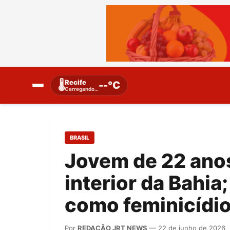
Recife
🌡️
--°C
Carregando…
BRASIL
Jovem de 22 anos
interior da Bahia
como feminicídi
Por
REDAÇÃO JRT NEWS
— 22 de junho de 2026