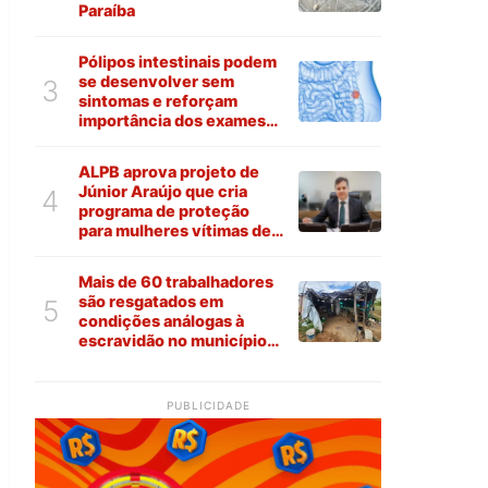
Paraíba
Pólipos intestinais podem
se desenvolver sem
3
sintomas e reforçam
importância dos exames
preventivos
ALPB aprova projeto de
Júnior Araújo que cria
4
programa de proteção
para mulheres vítimas de
violência na Paraíba
Mais de 60 trabalhadores
são resgatados em
5
condições análogas à
escravidão no município
de Várzea
PUBLICIDADE