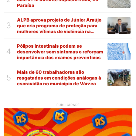
Paraíba
ALPB aprova projeto de Júnior Araújo
3
que cria programa de proteção para
mulheres vítimas de violência na
Paraíba
Pólipos intestinais podem se
4
desenvolver sem sintomas e reforçam
importância dos exames preventivos
Mais de 60 trabalhadores são
5
resgatados em condições análogas à
escravidão no município de Várzea
PUBLICIDADE