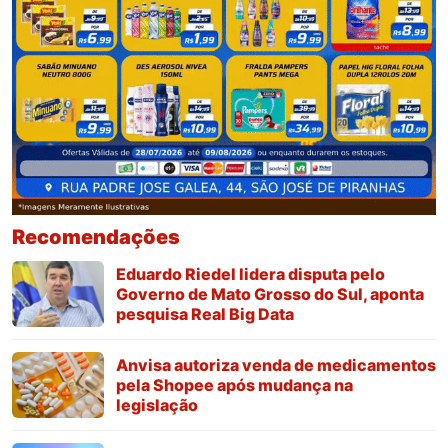
Recomendações
Eduardo Riedel lidera disputa pelo
Governo de Mato Grosso do Sul, aponta
pesquisa Real Big Data
Anvisa autoriza venda de medicamentos
pela Shopee após mudança na
legislação