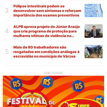
Pólipos intestinais podem se
3
desenvolver sem sintomas e reforçam
importância dos exames preventivos
ALPB aprova projeto de Júnior Araújo
4
que cria programa de proteção para
mulheres vítimas de violência na
Paraíba
Mais de 60 trabalhadores são
5
resgatados em condições análogas à
escravidão no município de Várzea
PUBLICIDADE