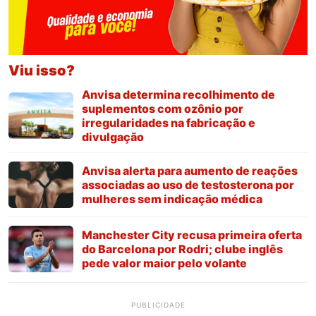
Viu isso?
Anvisa determina recolhimento de
suplementos com ozônio por
irregularidades na fabricação e
divulgação
Anvisa alerta para aumento de reações
associadas ao uso de testosterona por
mulheres sem indicação médica
Manchester City recusa primeira oferta
do Barcelona por Rodri; clube inglês
pede valor maior pelo volante
PUBLICIDADE