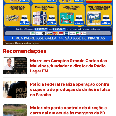
Recomendações
Morre em Campina Grande Carlos das
Malvinas, fundador e diretor da Rádio
Lagar FM
Polícia Federal realiza operação contra
esquema de produção de dinheiro falso
na Paraíba
Motorista perde controle da direção e
carro cai em açude às margens da PB-