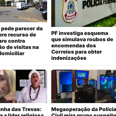
 pede parecer da
PF investiga esquema
re recurso de
que simulava roubos de
ro contra
encomendas dos
ão de visitas na
Correios para obter
domiciliar
indenizações
nha das Trevas:
Megaoperação da Políci
 a líder religiosa
Civil mira grupo suspeit