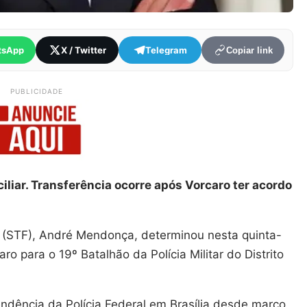
tsApp
X / Twitter
Telegram
Copiar link
PUBLICIDADE
iliar. Transferência ocorre após Vorcaro ter acordo
l (STF), André Mendonça, determinou nesta quinta-
aro para o 19º Batalhão da Polícia Militar do Distrito
ndência da Polícia Federal em Brasília desde março