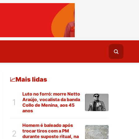
Mais lidas
📈
Luto no forró: morre Netto
Araújo, vocalista da banda
1
Collo de Menina, aos 45
anos
Homem é baleado após
trocar tiros com a PM
2
durante suposto ritual, na