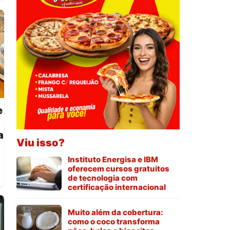
e
a
Viu isso?
Instituto Energisa e IBM
oferecem cursos gratuitos
de tecnologia com
certificação internacional
Muito além da cobertura:
como o coco transforma