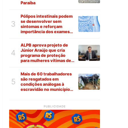
Paraíba
Pólipos intestinais podem
se desenvolver sem
3
sintomas e reforçam
importância dos exames
preventivos
ALPB aprova projeto de
Júnior Araújo que cria
4
programa de proteção
para mulheres vítimas de
violência na Paraíba
Mais de 60 trabalhadores
são resgatados em
5
condições análogas à
escravidão no município
de Várzea
PUBLICIDADE