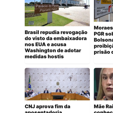
Moraes
Brasil repudia revogação
PGR sob
do visto da embaixadora
Bolsona
nos EUA e acusa
proibiç
Washington de adotar
prisão 
medidas hostis
CNJ aprova fim da
Mãe Rai
aposentadoria
conheça