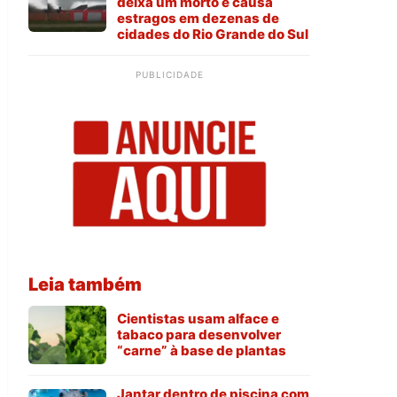
deixa um morto e causa
estragos em dezenas de
cidades do Rio Grande do Sul
PUBLICIDADE
Leia também
Cientistas usam alface e
tabaco para desenvolver
“carne” à base de plantas
Jantar dentro de piscina com