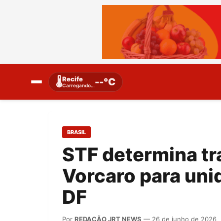
Recife
🌡️
--°C
Carregando…
BRASIL
STF determina tr
Vorcaro para uni
DF
Por
REDAÇÃO JRT NEWS
— 26 de junho de 2026