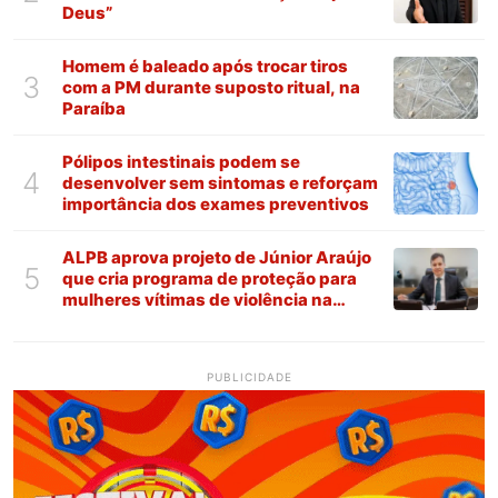
Deus”
Homem é baleado após trocar tiros
3
com a PM durante suposto ritual, na
Paraíba
Pólipos intestinais podem se
4
desenvolver sem sintomas e reforçam
importância dos exames preventivos
ALPB aprova projeto de Júnior Araújo
5
que cria programa de proteção para
mulheres vítimas de violência na
Paraíba
PUBLICIDADE