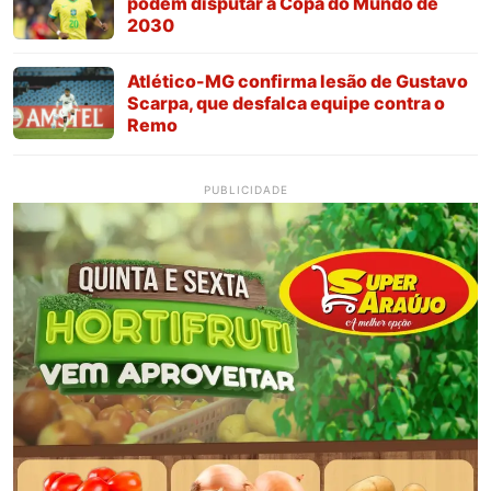
podem disputar a Copa do Mundo de
2030
Atlético-MG confirma lesão de Gustavo
Scarpa, que desfalca equipe contra o
Remo
PUBLICIDADE