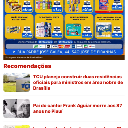
Recomendações
TCU planeja construir duas residências
oficiais para ministros em área nobre de
Brasília
Pai do cantor Frank Aguiar morre aos 87
anos no Piauí