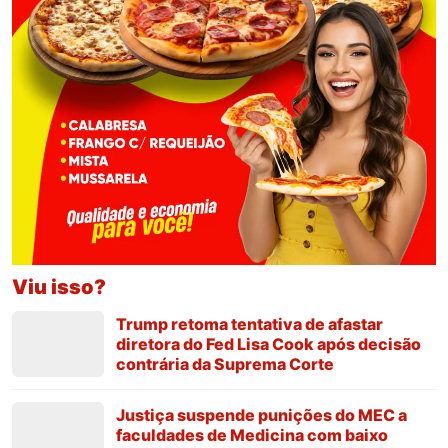
Viu isso?
Trump retoma tentativa de afastar
diretora do Fed Lisa Cook após decisão
contrária da Suprema Corte
Justiça suspende punições do MEC a
faculdades de Medicina com baixo