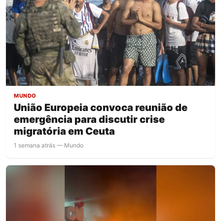
MUNDO
União Europeia convoca reunião de
emergência para discutir crise
migratória em Ceuta
1 semana atrás — Mundo