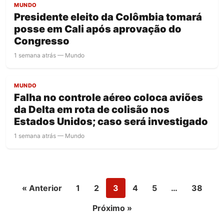
MUNDO
Presidente eleito da Colômbia tomará
posse em Cali após aprovação do
Congresso
1 semana atrás — Mundo
MUNDO
Falha no controle aéreo coloca aviões
da Delta em rota de colisão nos
Estados Unidos; caso será investigado
1 semana atrás — Mundo
« Anterior
1
2
3
4
5
…
38
Próximo »