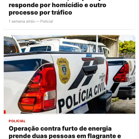
responde por homicídio e outro
processo por tráfico
1 semana atrás — Policial
POLICIAL
Operação contra furto de energia
prende duas pessoas em flagrante e