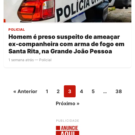
POLICIAL
Homem é preso suspeito de ameaçar
ex-companheira com arma de fogo em
Santa Rita, na Grande João Pessoa
1 semana atrás — Policial
« Anterior
1
2
3
4
5
…
38
Próximo »
PUBLICIDADE