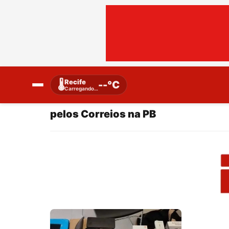
Recife
🌡️
--°C
Carregando…
pelos Correios na PB