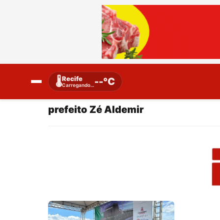
Recife
🌡️
--°C
Carregando…
prefeito Zé Aldemir