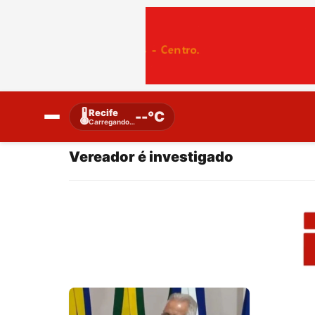
Recife
🌡️
--°C
Carregando…
Vereador é investigado