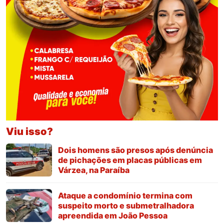
Viu isso?
Dois homens são presos após denúncia
de pichações em placas públicas em
Várzea, na Paraíba
Ataque a condomínio termina com
suspeito morto e submetralhadora
apreendida em João Pessoa