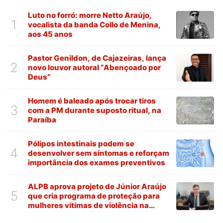
Luto no forró: morre Netto Araújo,
1
vocalista da banda Collo de Menina,
aos 45 anos
Pastor Genildon, de Cajazeiras, lança
2
novo louvor autoral “Abençoado por
Deus”
Homem é baleado após trocar tiros
3
com a PM durante suposto ritual, na
Paraíba
Pólipos intestinais podem se
4
desenvolver sem sintomas e reforçam
importância dos exames preventivos
ALPB aprova projeto de Júnior Araújo
5
que cria programa de proteção para
mulheres vítimas de violência na
Paraíba