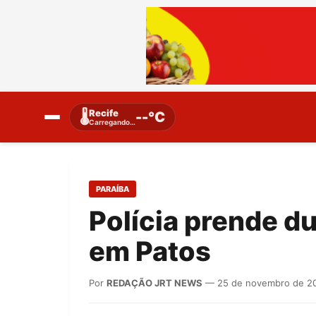
Recife
🌡️
--°C
Carregando…
PARAÍBA
Polícia prende du
em Patos
Por
REDAÇÃO JRT NEWS
— 25 de novembro de 2