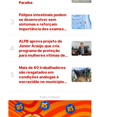
Paraíba
Pólipos intestinais podem
se desenvolver sem
3
sintomas e reforçam
importância dos exames
preventivos
ALPB aprova projeto de
Júnior Araújo que cria
4
programa de proteção
para mulheres vítimas de
violência na Paraíba
Mais de 60 trabalhadores
são resgatados em
5
condições análogas à
escravidão no município
de Várzea
PUBLICIDADE