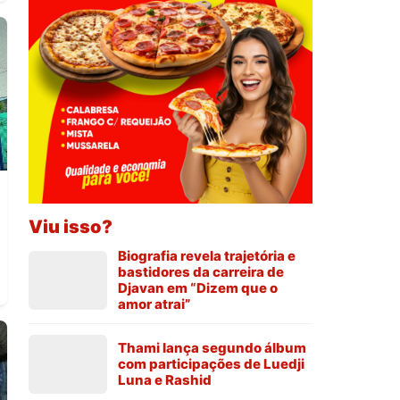
Viu isso?
Biografia revela trajetória e
bastidores da carreira de
Djavan em “Dizem que o
amor atrai”
Thami lança segundo álbum
com participações de Luedji
Luna e Rashid