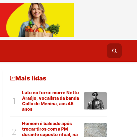
Mais lidas
📈
Luto no forró: morre Netto
Araújo, vocalista da banda
1
Collo de Menina, aos 45
anos
Homem é baleado após
trocar tiros com a PM
2
durante suposto ritual, na