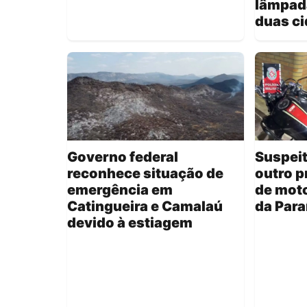
lâmpad
duas c
Governo federal
Suspeit
reconhece situação de
outro p
emergência em
de moto
Catingueira e Camalaú
da Para
devido à estiagem