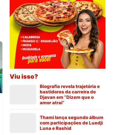
Viu isso?
Biografia revela trajetória e
bastidores da carreira de
Djavan em “Dizem que o
amor atrai”
Thami lança segundo álbum
com participações de Luedji
Luna e Rashid