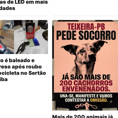
as de LED em mais
idades
o é baleado e
reso após roubo
cicleta no Sertão
íba
Mais de 200 animais já