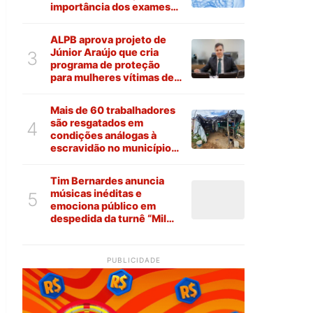
importância dos exames
preventivos
ALPB aprova projeto de
Júnior Araújo que cria
3
programa de proteção
para mulheres vítimas de
violência na Paraíba
Mais de 60 trabalhadores
são resgatados em
4
condições análogas à
escravidão no município
de Várzea
Tim Bernardes anuncia
músicas inéditas e
5
emociona público em
despedida da turnê “Mil
Coisas Invisíveis”
PUBLICIDADE