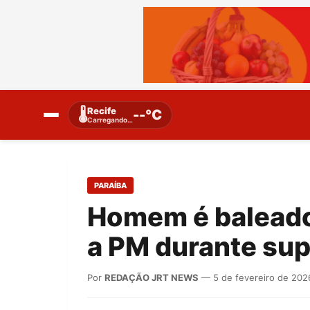
Recife
🌡️
--°C
Carregando…
PARAÍBA
Homem é baleado 
a PM durante supo
Por
REDAÇÃO JRT NEWS
— 5 de fevereiro de 202