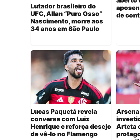
aberto 
Lutador brasileiro do
aposen
UFC, Allan “Puro Osso”
de cont
Nascimento, morre aos
34 anos em São Paulo
Lucas Paquetá revela
Arsenal
conversa com Luiz
investid
Henrique e reforça desejo
Arteta 
de vê-lo no Flamengo
protag