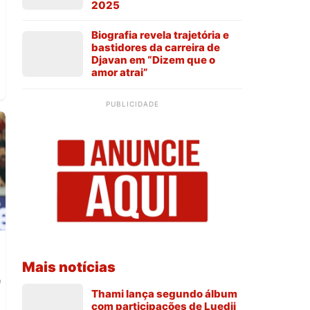
2025
Biografia revela trajetória e
bastidores da carreira de
Djavan em “Dizem que o
amor atrai”
PUBLICIDADE
Mais notícias
e
Thami lança segundo álbum
com participações de Luedji