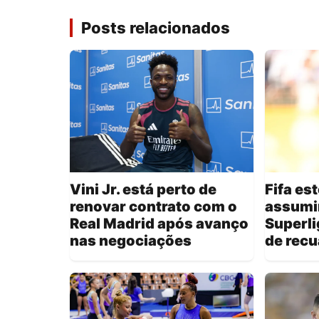
Posts relacionados
Vini Jr. está perto de
Fifa es
renovar contrato com o
assumi
Real Madrid após avanço
Superli
nas negociações
de recua