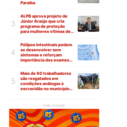
Paraíba
ALPB aprova projeto de
Júnior Araújo que cria
3
programa de proteção
para mulheres vítimas de
violência na Paraíba
Pólipos intestinais podem
se desenvolver sem
4
sintomas e reforçam
importância dos exames
preventivos
Mais de 60 trabalhadores
são resgatados em
5
condições análogas à
escravidão no município
de Várzea
PUBLICIDADE