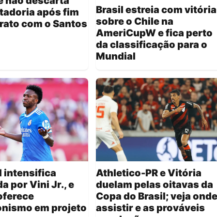
e não descarta
Brasil estreia com vitória
tadoria após fim
sobre o Chile na
rato com o Santos
AmeriCupW e fica perto
da classificação para o
Mundial
 intensifica
Athletico-PR e Vitória
a por Vini Jr., e
duelam pelas oitavas da
oferece
Copa do Brasil; veja ond
onismo em projeto
assistir e as prováveis