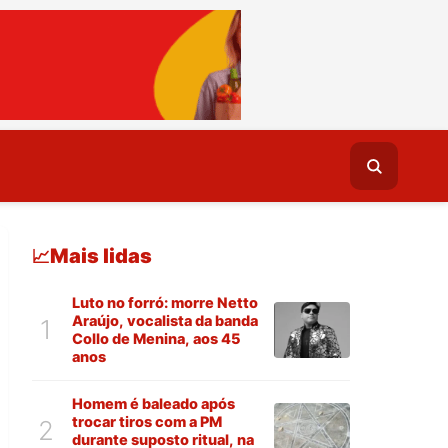
Mais lidas
📈
Luto no forró: morre Netto
Araújo, vocalista da banda
1
Collo de Menina, aos 45
anos
Homem é baleado após
trocar tiros com a PM
2
durante suposto ritual, na