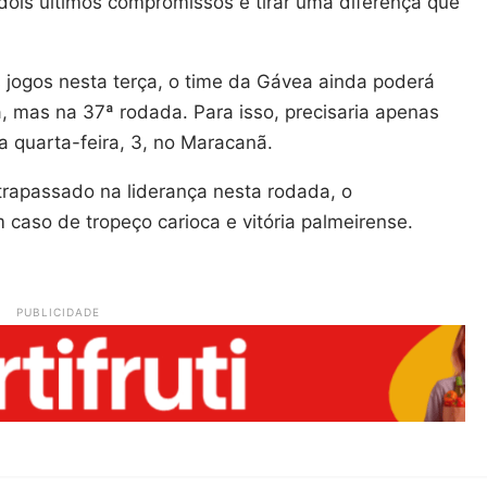
 dois últimos compromissos e tirar uma diferença que
ogos nesta terça, o time da Gávea ainda poderá
, mas na 37ª rodada. Para isso, precisaria apenas
a quarta-feira, 3, no Maracanã.
trapassado na liderança nesta rodada, o
caso de tropeço carioca e vitória palmeirense.
PUBLICIDADE