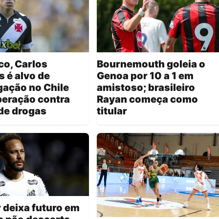
o, Carlos
Bournemouth goleia o
s é alvo de
Genoa por 10 a 1 em
gação no Chile
amistoso; brasileiro
peração contra
Rayan começa como
 de drogas
titular
 deixa futuro em