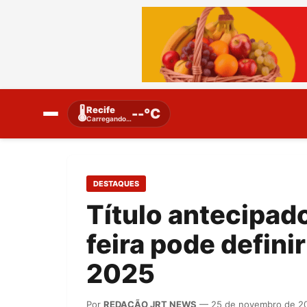
Recife
🌡️
--°C
Carregando…
DESTAQUES
Título antecipad
feira pode defini
2025
Por
REDAÇÃO JRT NEWS
— 25 de novembro de 2