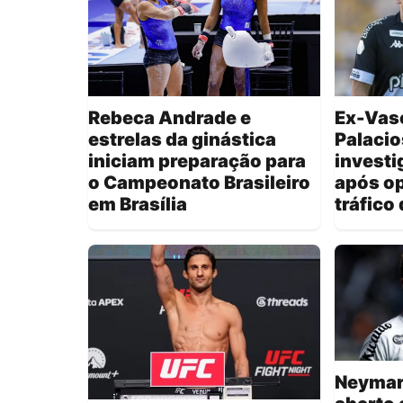
Rebeca Andrade e
Ex-Vasc
estrelas da ginástica
Palacio
iniciam preparação para
investi
o Campeonato Brasileiro
após o
em Brasília
tráfico
Neymar