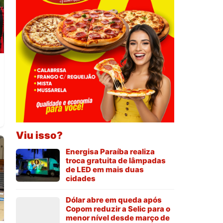
Viu isso?
Energisa Paraíba realiza
troca gratuita de lâmpadas
de LED em mais duas
cidades
Dólar abre em queda após
Copom reduzir a Selic para o
menor nível desde março de