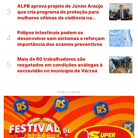
ALPB aprova projeto de Júnior Araújo
3
que cria programa de proteção para
mulheres vítimas de violência na
Paraíba
Pólipos intestinais podem se
4
desenvolver sem sintomas e reforçam
importância dos exames preventivos
Mais de 60 trabalhadores são
5
resgatados em condições análogas à
escravidão no município de Várzea
PUBLICIDADE