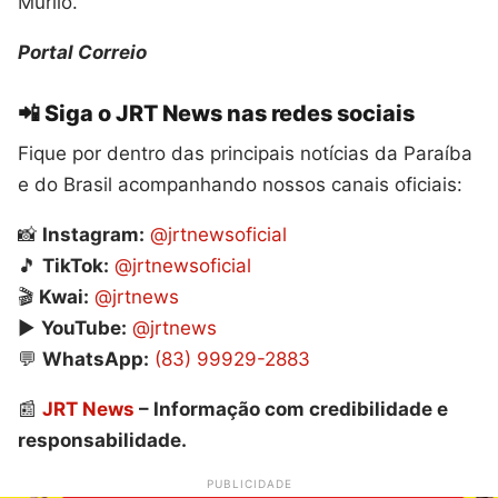
Murilo.
Portal Correio
📲 Siga o JRT News nas redes sociais
Fique por dentro das principais notícias da Paraíba
e do Brasil acompanhando nossos canais oficiais:
📸
Instagram:
@jrtnewsoficial
🎵
TikTok:
@jrtnewsoficial
🎬
Kwai:
@jrtnews
▶️
YouTube:
@jrtnews
💬
WhatsApp:
(83) 99929-2883
📰
JRT News
– Informação com credibilidade e
responsabilidade.
PUBLICIDADE