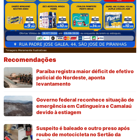
Recomendações
Paraíba registra maior déficit de efetivo
policial do Nordeste, aponta
levantamento
Governo federal reconhece situação de
emergência em Catingueira e Camalaú
devido à estiagem
Suspeito é baleado e outro preso após
roubo de motocicleta no Sertão da