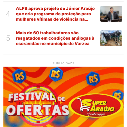
ALPB aprova projeto de Júnior Araújo
4
que cria programa de proteção para
mulheres vítimas de violência na
Paraíba
Mais de 60 trabalhadores são
5
resgatados em condições análogas à
escravidão no município de Várzea
PUBLICIDADE