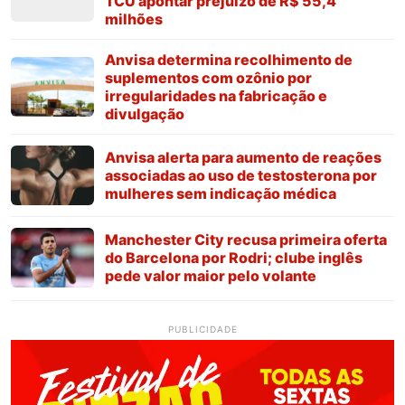
TCU apontar prejuízo de R$ 55,4
milhões
Anvisa determina recolhimento de
suplementos com ozônio por
irregularidades na fabricação e
divulgação
Anvisa alerta para aumento de reações
associadas ao uso de testosterona por
mulheres sem indicação médica
Manchester City recusa primeira oferta
do Barcelona por Rodri; clube inglês
pede valor maior pelo volante
PUBLICIDADE