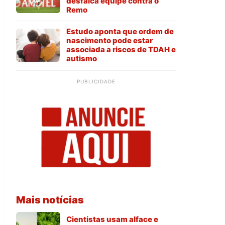
desfalca equipe contra o
Remo
Estudo aponta que ordem de
nascimento pode estar
associada a riscos de TDAH e
autismo
PUBLICIDADE
Mais notícias
Cientistas usam alface e