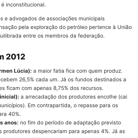
é inconstitucional.
es e advogados de associações municipais
nsação pela exploração do petróleo pertence à União
quilibrada entre os membros da federação.
em 2012
rmen Lúcia):
a maior fatia fica com quem produz.
recebem 26,5% cada um. Já os fundos destinados a
res ficam com apenas 8,75% dos recursos.
nicial):
a arrecadação dos produtores encolhe (cai
nicípios). Em contrapartida, o repasse para os
ara 40%.
is anos:
no fim do período de adaptação previsto
ios produtores despencariam para apenas 4%. Já as