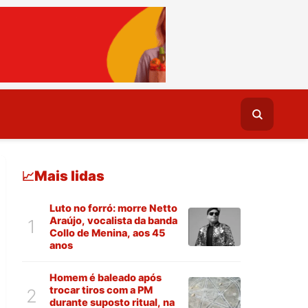
Mais lidas
📈
Luto no forró: morre Netto
Araújo, vocalista da banda
1
Collo de Menina, aos 45
anos
Homem é baleado após
trocar tiros com a PM
2
durante suposto ritual, na