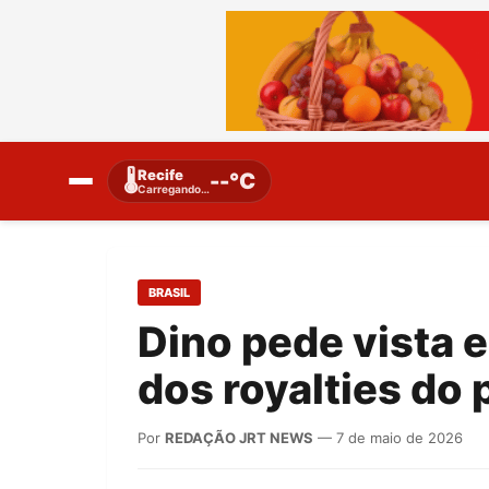
Recife
🌡️
--°C
Carregando…
BRASIL
Dino pede vista 
dos royalties do 
Por
REDAÇÃO JRT NEWS
— 7 de maio de 2026