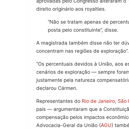
aprovadas pelo Congresso alteraram o “f
direito originário aos royalties.
“Não se tratam apenas de percentuai
posta pelo constituinte”, disse.
A magistrada também disse não ter dúvi
concentram nas regiões de exploração”.
“Os percentuais devidos à União, aos 
cenários de exploração — sempre foram
justamente pela natureza compensatória 
declarou Cármen.
Representantes do
Rio de Janeiro
,
São 
país — argumentaram que a Constituiçã
compensação pelos impactos econômicos
Advocacia-Geral da União (
AGU
) tamb