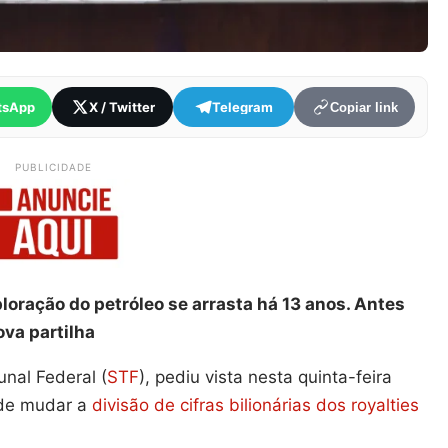
tsApp
X / Twitter
Telegram
Copiar link
PUBLICIDADE
loração do petróleo se arrasta há 13 anos. Antes
ova partilha
unal Federal (
STF
), pediu vista nesta quinta-feira
ode mudar a
divisão de cifras bilionárias dos royalties