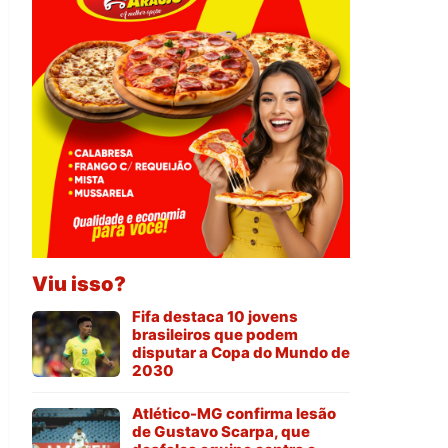
Viu isso?
Fifa destaca 10 jovens
brasileiros que podem
disputar a Copa do Mundo de
2030
Atlético-MG confirma lesão
de Gustavo Scarpa, que