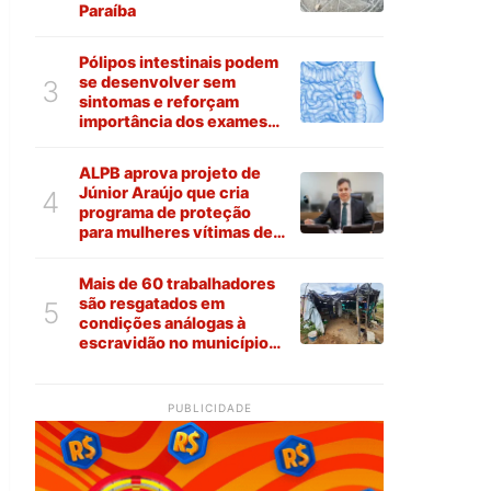
Paraíba
Pólipos intestinais podem
se desenvolver sem
3
sintomas e reforçam
importância dos exames
preventivos
ALPB aprova projeto de
Júnior Araújo que cria
4
programa de proteção
para mulheres vítimas de
violência na Paraíba
Mais de 60 trabalhadores
são resgatados em
5
condições análogas à
escravidão no município
de Várzea
PUBLICIDADE