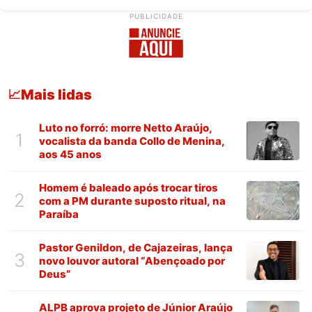
PUBLICIDADE
Mais lidas
📈
Luto no forró: morre Netto Araújo,
1
vocalista da banda Collo de Menina,
aos 45 anos
Homem é baleado após trocar tiros
2
com a PM durante suposto ritual, na
Paraíba
Pastor Genildon, de Cajazeiras, lança
3
novo louvor autoral “Abençoado por
Deus”
ALPB aprova projeto de Júnior Araújo