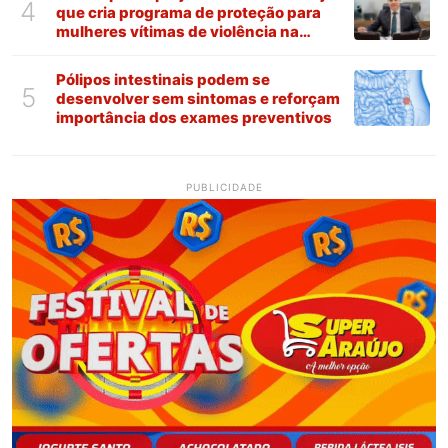
4
que cria programa de proteção para
mulheres vítimas de violência na
Paraíba
Pólipos intestinais podem se
5
desenvolver sem sintomas e reforçam
importância dos exames preventivos
PUBLICIDADE