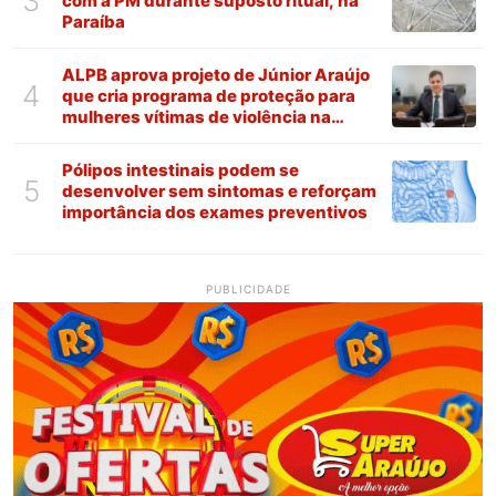
3
com a PM durante suposto ritual, na
Paraíba
ALPB aprova projeto de Júnior Araújo
4
que cria programa de proteção para
mulheres vítimas de violência na
Paraíba
Pólipos intestinais podem se
5
desenvolver sem sintomas e reforçam
importância dos exames preventivos
PUBLICIDADE