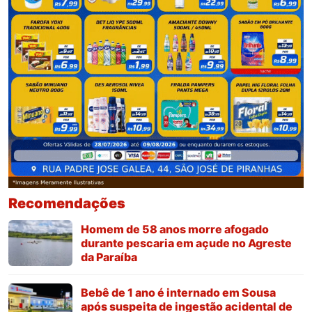
Recomendações
Homem de 58 anos morre afogado
durante pescaria em açude no Agreste
da Paraíba
Bebê de 1 ano é internado em Sousa
após suspeita de ingestão acidental de