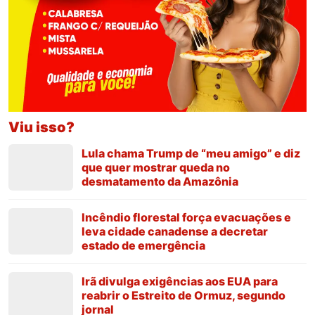
Viu isso?
Lula chama Trump de “meu amigo” e diz
que quer mostrar queda no
desmatamento da Amazônia
Incêndio florestal força evacuações e
leva cidade canadense a decretar
estado de emergência
Irã divulga exigências aos EUA para
reabrir o Estreito de Ormuz, segundo
jornal