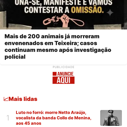
Mais de 200 animais já morreram
envenenados em Teixeira; casos
continuam mesmo após investigação
policial
PUBLICIDADE
Mais lidas
📈
Luto no forró: morre Netto Araújo,
1
vocalista da banda Collo de Menina,
aos 45 anos