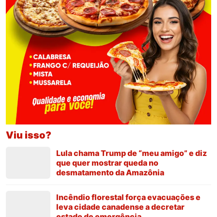
Viu isso?
Lula chama Trump de “meu amigo” e diz
que quer mostrar queda no
desmatamento da Amazônia
Incêndio florestal força evacuações e
leva cidade canadense a decretar
estado de emergência